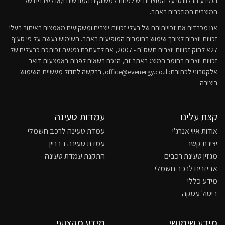
המידע הרלוונטי על המוצרים יש לפנות למשווקים המורשים ו/או ליצרנים של
המוצרים המוזכרים באתר.
אנו מכבדים את זכויותיהם של בעלי זכויות יוצרים ומשקיעים מאמצים באיתור בעלי
זכויות יוצרים לצורך שימוש בחומרים המופיעים באתר. השימוש נעשה על פי סעיף
27א לחוק זכויות יוצרים תשס"ח - 2007, אם לדעתכם נפגעה זכותכם כבעלים של
זכויות יוצרים בחומר המוצג באתר זה, הנכם רשאים לפנות באמצעות דואר
אלקטרוני לכתובת:
office@evenergy.co.il
, בבקשה לחדול מעשיית השימוש
ביצירה.
קצת עלינו
עמדות טעינה
אודות איוי אנרג'י
עמדת טעינה לרכב חשמלי
יצירת קשר
עמדת טעינה בבניין
מגזין טעינת רכבים
התקנת עמדת טעינה
אביזרים לרכב חשמלי
מידע כללי
ביטול עסקה
מידע שימושי
מידע מקצועי