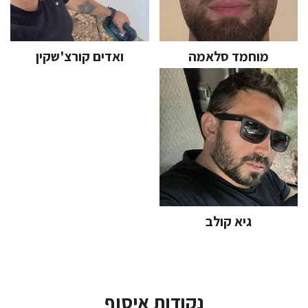
מוחמד סלאמה
ואדים קורצ'שקין
גיא קולב
נקודות איסוף