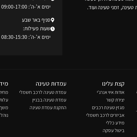
ימים א'-ה': 09:00-17:00
עינה, זמני טעינה ועוד.
סניף באר שבע
שעות פעילות:
ימים א'-ה': 08:30-15:30
קצת עלינו
עמדות טעינה
מידע
אודות איוי אנרג'י
עמדת טעינה לרכב חשמלי
מחיר
יצירת קשר
עמדת טעינה בבניין
עלות
מגזין טעינת רכבים
התקנת עמדת טעינה
משך 
אביזרים לרכב חשמלי
נוהל
מידע כללי
ביטול עסקה