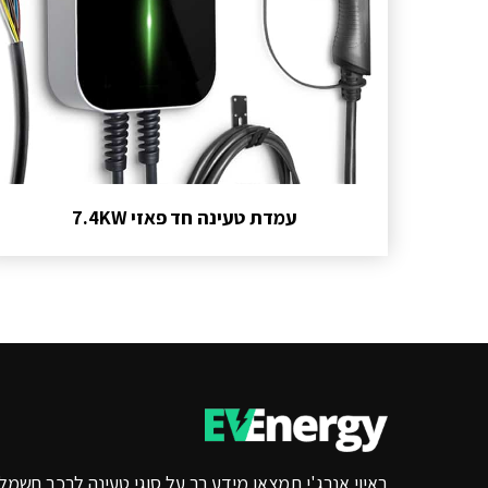
עמדת טעינה חד פאזי 7.4KW
באיוי אנרג'י תמצאו מידע רב על סוגי טעינה לרכב חשמלי