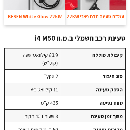
עמדת טעינה תלת פאזי 22KW
BESEN White Glow 22kW
טעינת רכב חשמלי ב.מ.וו i4 M50
קיבולת סוללה
83.9 קילוואט־שעה
(קוט"ש)
סוג חיבור
Type 2
הספק טעינה
11 קילוואט AC
טווח נסיעה
435 ק"מ
משך זמן טעינה
8 שעות ו 45 דקות
מהירות טעינה
50 ק"מ לשעת טעינה