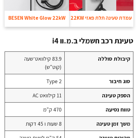
עמדת טעינה תלת פאזי 22KW
BESEN White Glow 22kW
טעינת רכב חשמלי ב.מ.וו i4
קיבולת סוללה
83.9 קילוואט־שעה
(קוט"ש)
סוג חיבור
Type 2
הספק טעינה
11 קילוואט AC
טווח נסיעה
470 ק"מ
משך זמן טעינה
8 שעות ו 45 דקות
מהירות טעינה
54 ק"מ לשעת טעינה