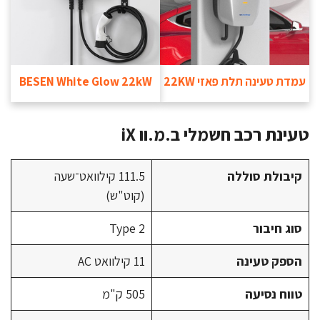
עמדת טעינה תלת פאזי 22KW
BESEN White Glow 22kW
טעינת רכב חשמלי ב.מ.וו iX
קיבולת סוללה
111.5 קילוואט־שעה
(קוט"ש)
סוג חיבור
Type 2
הספק טעינה
11 קילוואט AC
טווח נסיעה
505 ק"מ