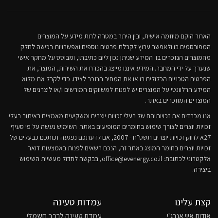
האתר הוקם מיוזמה אישית, ובין היתר במטרה לתת מידע על המוצרים
המפורסמים בו ולאפשר ערוץ לקבלת פרטים נוספים ואפשרויות רכישה לחלק
מהמוצרים הנזכרים בו. המידע שניתן נכון ליום כתיבתו, ומבוסס על מחקר אישי
שנערך על ידי המחבר. המידע איננו מייצג בהכרח את השירות, המוצר, את
הפרטים הטכניים הכלולים בו או את המחיר הנזכר לצידו. כדי לקבל את מלוא
המידע הרלוונטי על המוצרים יש לפנות למשווקים המורשים ו/או ליצרנים של
המוצרים המוזכרים באתר.
אנו מכבדים את זכויותיהם של בעלי זכויות יוצרים ומשקיעים מאמצים באיתור בעלי
זכויות יוצרים לצורך שימוש בחומרים המופיעים באתר. השימוש נעשה על פי סעיף
27א לחוק זכויות יוצרים תשס"ח - 2007, אם לדעתכם נפגעה זכותכם כבעלים של
זכויות יוצרים בחומר המוצג באתר זה, הנכם רשאים לפנות באמצעות דואר
אלקטרוני לכתובת:
office@evenergy.co.il
, בבקשה לחדול מעשיית השימוש
ביצירה.
קצת עלינו
עמדות טעינה
אודות איוי אנרג'י
עמדת טעינה לרכב חשמלי