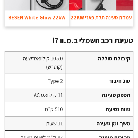
עמדת טעינה תלת פאזי 22KW
BESEN White Glow 22kW
טעינת רכב חשמלי ב.מ.וו i7
קיבולת סוללה
105.0 קילוואט־שעה
(קוט"ש)
סוג חיבור
Type 2
הספק טעינה
11 קילוואט AC
טווח נסיעה
510 ק"מ
משך זמן טעינה
11 שעות
מהירות טעינה
47 ק"מ לשעת טעינה