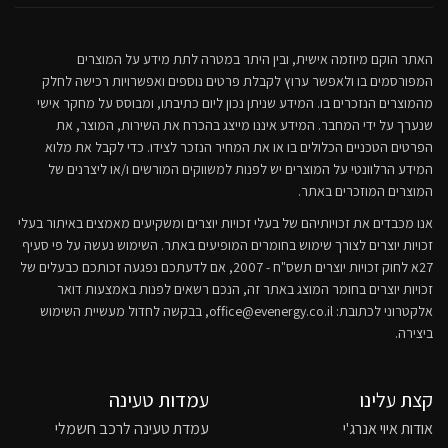
האתר הוקם מיוזמה אישית, ובין היתר במטרה לתת מידע על המוצרים
המפורסמים בו ולאפשר ערוץ לקבלת פרטים נוספים ואפשרויות רכישה לחלק
מהמוצרים הנזכרים בו. המידע שניתן נכון ליום כתיבתו, ומבוסס על מחקר אישי
שנערך על ידי המחבר. המידע איננו מייצג בהכרח את השירות, המוצר, את
הפרטים הטכניים הכלולים בו או את המחיר הנזכר לצידו. כדי לקבל את מלוא
המידע הרלוונטי על המוצרים יש לפנות למשווקים המורשים ו/או ליצרנים של
המוצרים המוזכרים באתר.
אנו מכבדים את זכויותיהם של בעלי זכויות יוצרים ומשקיעים מאמצים באיתור בעלי
זכויות יוצרים לצורך שימוש בחומרים המופיעים באתר. השימוש נעשה על פי סעיף
27א לחוק זכויות יוצרים תשס"ח - 2007, אם לדעתכם נפגעה זכותכם כבעלים של
זכויות יוצרים בחומר המוצג באתר זה, הנכם רשאים לפנות באמצעות דואר
אלקטרוני לכתובת:
office@evenergy.co.il
, בבקשה לחדול מעשיית השימוש
ביצירה.
קצת עלינו
עמדות טעינה
אודות איוי אנרג'י
עמדת טעינה לרכב חשמלי