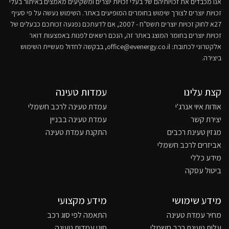
אנו מכבדים את זכויותיהם של בעלי זכויות יוצרים ומשקיעים מאמצים באיתור בעלי
זכויות יוצרים לצורך שימוש בחומרים המופיעים באתר. השימוש נעשה על פי סעיף
27א לחוק זכויות יוצרים תשס"ח - 2007, אם לדעתכם נפגעה זכותכם כבעלים של
זכויות יוצרים בחומר המוצג באתר זה, הנכם רשאים לפנות באמצעות דואר
אלקטרוני לכתובת:
office@evenergy.co.il
, בבקשה לחדול מעשיית השימוש
ביצירה.
קצת עלינו
עמדות טעינה
אודות איוי אנרג'י
עמדת טעינה לרכב חשמלי
יצירת קשר
עמדת טעינה בבניין
מגזין טעינת רכבים
התקנת עמדת טעינה
אביזרים לרכב חשמלי
מידע כללי
ביטול עסקה
מידע שימושי
מידע מקצועי
מחיר עמדת טעינה
התאמה לפי סוג רכב
עלות טעינת רכב חשמלי
סוגי עמדות טעינה