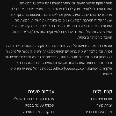
האתר הוקם מיוזמה אישית, ובין היתר במטרה לתת מידע על המוצרים
המפורסמים בו ולאפשר ערוץ לקבלת פרטים נוספים ואפשרויות רכישה לחלק
מהמוצרים הנזכרים בו. המידע שניתן נכון ליום כתיבתו, ומבוסס על מחקר אישי
שנערך על ידי המחבר. המידע איננו מייצג בהכרח את השירות, המוצר, את
הפרטים הטכניים הכלולים בו או את המחיר הנזכר לצידו. כדי לקבל את מלוא
המידע הרלוונטי על המוצרים יש לפנות למשווקים המורשים ו/או ליצרנים של
המוצרים המוזכרים באתר.
אנו מכבדים את זכויותיהם של בעלי זכויות יוצרים ומשקיעים מאמצים באיתור בעלי
זכויות יוצרים לצורך שימוש בחומרים המופיעים באתר. השימוש נעשה על פי סעיף
27א לחוק זכויות יוצרים תשס"ח - 2007, אם לדעתכם נפגעה זכותכם כבעלים של
זכויות יוצרים בחומר המוצג באתר זה, הנכם רשאים לפנות באמצעות דואר
אלקטרוני לכתובת:
office@evenergy.co.il
, בבקשה לחדול מעשיית השימוש
ביצירה.
קצת עלינו
עמדות טעינה
אודות איוי אנרג'י
עמדת טעינה לרכב חשמלי
יצירת קשר
עמדת טעינה בבניין
מגזין טעינת רכבים
התקנת עמדת טעינה