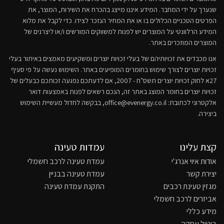
שנערך על ידי המחבר. המידע איננו מייצג בהכרח את השירות, המוצר, את
הפרטים הטכניים הכלולים בו או את המחיר הנזכר לצידו. כדי לקבל את מלוא
המידע הרלוונטי על המוצרים יש לפנות למשווקים המורשים ו/או ליצרנים של
המוצרים המוזכרים באתר.
אנו מכבדים את זכויותיהם של בעלי זכויות יוצרים ומשקיעים מאמצים באיתור בעלי
זכויות יוצרים לצורך שימוש בחומרים המופיעים באתר. השימוש נעשה על פי סעיף
27א לחוק זכויות יוצרים תשס"ח - 2007, אם לדעתכם נפגעה זכותכם כבעלים של
זכויות יוצרים בחומר המוצג באתר זה, הנכם רשאים לפנות באמצעות דואר
אלקטרוני לכתובת:
office@evenergy.co.il
, בבקשה לחדול מעשיית השימוש
ביצירה.
קצת עלינו
עמדות טעינה
אודות איוי אנרג'י
עמדת טעינה לרכב חשמלי
יצירת קשר
עמדת טעינה בבניין
מגזין טעינת רכבים
התקנת עמדת טעינה
אביזרים לרכב חשמלי
מידע כללי
ביטול עסקה