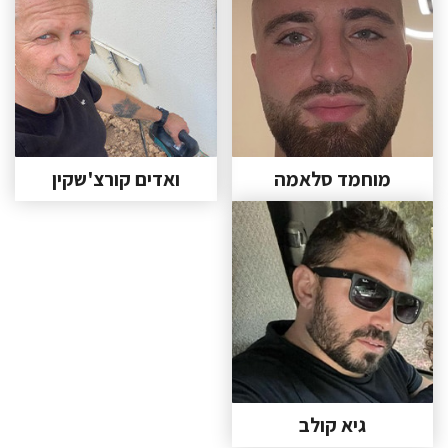
מוחמד סלאמה
ואדים קורצ'שקין
גיא קולב