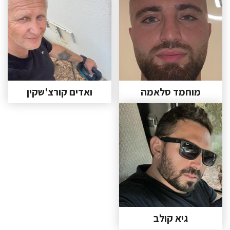
מוחמד סלאמה
ואדים קורצ'שקין
גיא קולב