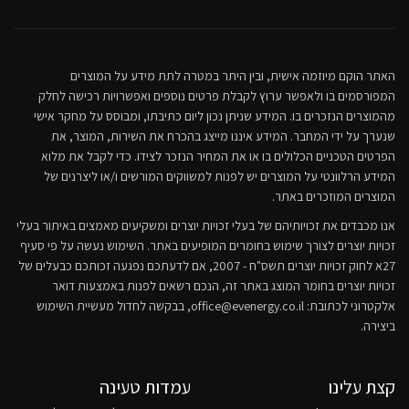
האתר הוקם מיוזמה אישית, ובין היתר במטרה לתת מידע על המוצרים
המפורסמים בו ולאפשר ערוץ לקבלת פרטים נוספים ואפשרויות רכישה לחלק
מהמוצרים הנזכרים בו. המידע שניתן נכון ליום כתיבתו, ומבוסס על מחקר אישי
שנערך על ידי המחבר. המידע איננו מייצג בהכרח את השירות, המוצר, את
הפרטים הטכניים הכלולים בו או את המחיר הנזכר לצידו. כדי לקבל את מלוא
המידע הרלוונטי על המוצרים יש לפנות למשווקים המורשים ו/או ליצרנים של
המוצרים המוזכרים באתר.
אנו מכבדים את זכויותיהם של בעלי זכויות יוצרים ומשקיעים מאמצים באיתור בעלי
זכויות יוצרים לצורך שימוש בחומרים המופיעים באתר. השימוש נעשה על פי סעיף
27א לחוק זכויות יוצרים תשס"ח - 2007, אם לדעתכם נפגעה זכותכם כבעלים של
זכויות יוצרים בחומר המוצג באתר זה, הנכם רשאים לפנות באמצעות דואר
אלקטרוני לכתובת:
office@evenergy.co.il
, בבקשה לחדול מעשיית השימוש
ביצירה.
קצת עלינו
עמדות טעינה