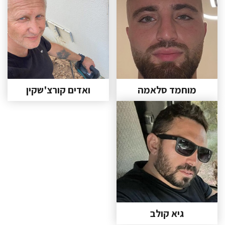
מוחמד סלאמה
ואדים קורצ'שקין
גיא קולב