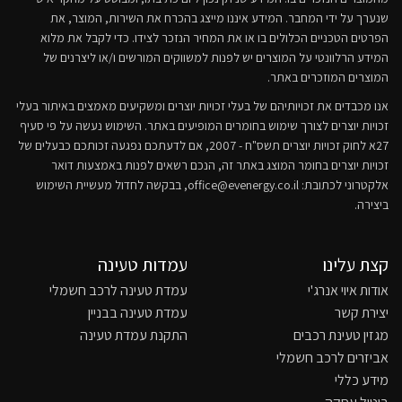
שנערך על ידי המחבר. המידע איננו מייצג בהכרח את השירות, המוצר, את
הפרטים הטכניים הכלולים בו או את המחיר הנזכר לצידו. כדי לקבל את מלוא
המידע הרלוונטי על המוצרים יש לפנות למשווקים המורשים ו/או ליצרנים של
המוצרים המוזכרים באתר.
אנו מכבדים את זכויותיהם של בעלי זכויות יוצרים ומשקיעים מאמצים באיתור בעלי
זכויות יוצרים לצורך שימוש בחומרים המופיעים באתר. השימוש נעשה על פי סעיף
27א לחוק זכויות יוצרים תשס"ח - 2007, אם לדעתכם נפגעה זכותכם כבעלים של
זכויות יוצרים בחומר המוצג באתר זה, הנכם רשאים לפנות באמצעות דואר
אלקטרוני לכתובת:
office@evenergy.co.il
, בבקשה לחדול מעשיית השימוש
ביצירה.
קצת עלינו
עמדות טעינה
אודות איוי אנרג'י
עמדת טעינה לרכב חשמלי
יצירת קשר
עמדת טעינה בבניין
מגזין טעינת רכבים
התקנת עמדת טעינה
אביזרים לרכב חשמלי
מידע כללי