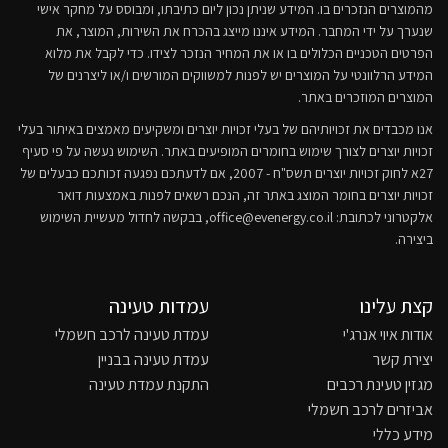
מהמוצרים הנזכרים בו. המידע שניתן נכון ליום כתיבתו, ומבוסס על מחקר אישי
שנערך על ידי המחבר. המידע איננו מייצג בהכרח את השירות, המוצר, את
הפרטים הטכניים הכלולים בו או את המחיר הנזכר לצידו. כדי לקבל את מלוא
המידע הרלוונטי על המוצרים יש לפנות למשווקים המורשים ו/או ליצרנים של
המוצרים המוזכרים באתר.
אנו מכבדים את זכויותיהם של בעלי זכויות יוצרים ומשקיעים מאמצים באיתור בעלי
זכויות יוצרים לצורך שימוש בחומרים המופיעים באתר. השימוש נעשה על פי סעיף
27א לחוק זכויות יוצרים תשס"ח - 2007, אם לדעתכם נפגעה זכותכם כבעלים של
זכויות יוצרים בחומר המוצג באתר זה, הנכם רשאים לפנות באמצעות דואר
אלקטרוני לכתובת:
office@evenergy.co.il
, בבקשה לחדול מעשיית השימוש
ביצירה.
קצת עלינו
עמדות טעינה
אודות איוי אנרג'י
עמדת טעינה לרכב חשמלי
יצירת קשר
עמדת טעינה בבניין
מגזין טעינת רכבים
התקנת עמדת טעינה
אביזרים לרכב חשמלי
מידע כללי