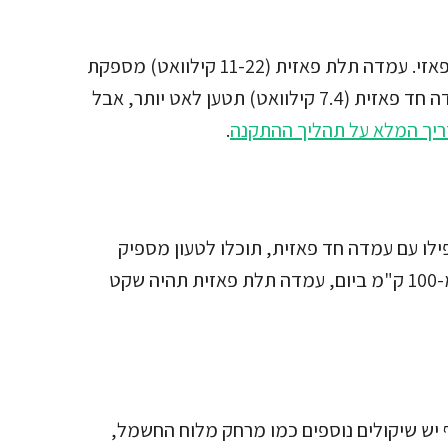
בדקו האם יש לכם חיבור חשמל חד פאזי או תלת פאזי. עמדה תלת פאזית (11-22 קילוואט) מספקת
את מלוא הביצועים לרוב הרכבים החשמליים. עמדה חד פאזית (7.4 קילוואט) תטען לאט יותר, אבל
יך המלא על תהליך ההתקנה
.
 נוסע 40-60 ק"מ ביום. אפילו עם עמדה חד פאזית, תוכלו לטעון מספיק
לנסיעה יומית בלילה אחד. אם אתם נוסעים יותר מ-100 ק"מ ביום, עמדה תלת פאזית תהיה שקט
 יש שיקולים נוספים כמו מרחק מלוח החשמל,