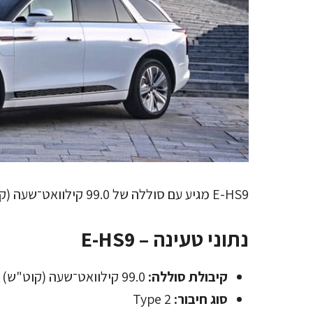
E-HS9 מגיע עם סוללה של 99.0 קילוואט־שעה (קוט"ש) וטווח נסיעה של 355 ק"מ.
נתוני טעינה – E-HS9
קיבולת סוללה:
99.0 קילוואט־שעה (קוט"ש)
סוג חיבור:
Type 2