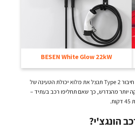
BESEN White Glow 22kW
עמדת טעינה תלת פאזית בהספק 22 קילוואט עם חיבור Type 2 תנצל את מלוא יכולת הטעינה של
קין עמדה חזקה יותר מהנדרש, כך שאם תחליפו רכב בעתיד –
ב הונגצ'י?