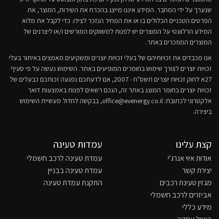
שנערך על ידי המחבר. המידע איננו מייצג בהכרח את השירות, המוצר, את
הפרטים הטכניים הכלולים בו או את המחיר הנזכר לצידו. כדי לקבל את מלוא
המידע הרלוונטי על המוצרים יש לפנות למשווקים המורשים ו/או ליצרנים של
המוצרים המוזכרים באתר.
אנו מכבדים את זכויותיהם של בעלי זכויות יוצרים ומשקיעים מאמצים באיתור בעלי
זכויות יוצרים לצורך שימוש בחומרים המופיעים באתר. השימוש נעשה על פי סעיף
27א לחוק זכויות יוצרים תשס"ח - 2007, אם לדעתכם נפגעה זכותכם כבעלים של
זכויות יוצרים בחומר המוצג באתר זה, הנכם רשאים לפנות באמצעות דואר
אלקטרוני לכתובת:
office@evenergy.co.il
, בבקשה לחדול מעשיית השימוש
ביצירה.
קצת עלינו
עמדות טעינה
אודות איוי אנרג'י
עמדת טעינה לרכב חשמלי
יצירת קשר
עמדת טעינה בבניין
מגזין טעינת רכבים
התקנת עמדת טעינה
אביזרים לרכב חשמלי
מידע כללי