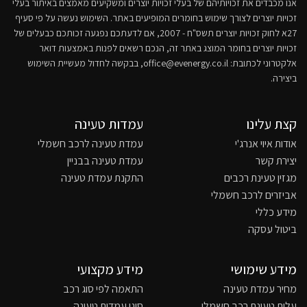
אנו מכבדים את זכויותיהם של בעלי זכויות יוצרים ומשקיעים מאמצים באיתור בעלי
זכויות יוצרים לצורך שימוש בחומרים המופיעים באתר. השימוש נעשה על פי סעיף
27א לחוק זכויות יוצרים תשס"ח - 2007, אם לדעתכם נפגעה זכותכם כבעלים של
זכויות יוצרים בחומר המוצג באתר זה, הנכם רשאים לפנות באמצעות דואר
אלקטרוני לכתובת:
office@evenergy.co.il
, בבקשה לחדול מעשיית השימוש
ביצירה.
קצת עלינו
עמדות טעינה
אודות איוי אנרג'י
עמדת טעינה לרכב חשמלי
יצירת קשר
עמדת טעינה בבניין
מגזין טעינת רכבים
התקנת עמדת טעינה
אביזרים לרכב חשמלי
מידע כללי
ביטול עסקה
מידע שימושי
מידע מקצועי
מחיר עמדת טעינה
התאמה לפי סוג רכב
עלות טעינת רכב חשמלי
סוגי עמדות טעינה