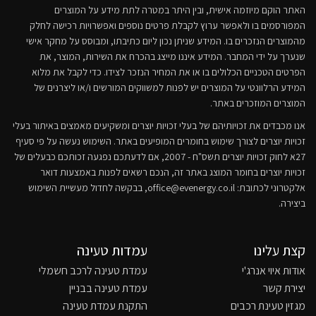
האתר הוקם מיוזמה אישית, ובין היתר במטרה לתת מידע על המוצרים
המפורסמים בו ולאפשר ערוץ לקבלת פרטים נוספים ואפשרויות רכישה לחלק
מהמוצרים הנזכרים בו. המידע שניתן נכון ליום כתיבתו, ומבוסס על מחקר אישי
שנערך על ידי המחבר. המידע איננו מייצג בהכרח את השירות, המוצר, את
הפרטים הטכניים הכלולים בו או את המחיר הנזכר לצידו. כדי לקבל את מלוא
המידע הרלוונטי על המוצרים יש לפנות למשווקים המורשים ו/או ליצרנים של
המוצרים המוזכרים באתר.
אנו מכבדים את זכויותיהם של בעלי זכויות יוצרים ומשקיעים מאמצים באיתור בעלי
זכויות יוצרים לצורך שימוש בחומרים המופיעים באתר. השימוש נעשה על פי סעיף
27א לחוק זכויות יוצרים תשס"ח - 2007, אם לדעתכם נפגעה זכותכם כבעלים של
זכויות יוצרים בחומר המוצג באתר זה, הנכם רשאים לפנות באמצעות דואר
אלקטרוני לכתובת:
office@evenergy.co.il
, בבקשה לחדול מעשיית השימוש
ביצירה.
קצת עלינו
עמדות טעינה
אודות איוי אנרג'י
עמדת טעינה לרכב חשמלי
יצירת קשר
עמדת טעינה בבניין
מגזין טעינת רכבים
התקנת עמדת טעינה