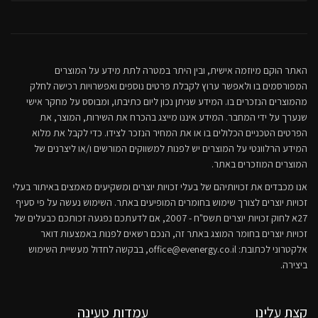
האתר הוקם מיוזמה אישית, ובין היתר במטרה לתת מידע על המוצרים
המפורסמים בו ולאפשר ערוץ לקבלת פרטים נוספים ואפשרויות רכישה לחלק
מהמוצרים הנזכרים בו. המידע שניתן נכון ליום כתיבתו, ומבוסס על מחקר אישי
שנערך על ידי המחבר. המידע איננו מייצג בהכרח את השירות, המוצר, את
הפרטים הטכניים הכלולים בו או את המחיר הנזכר לצידו. כדי לקבל את מלוא
המידע הרלוונטי על המוצרים יש לפנות למשווקים המורשים ו/או ליצרנים של
המוצרים המוזכרים באתר.
אנו מכבדים את זכויותיהם של בעלי זכויות יוצרים ומשקיעים מאמצים באיתור בעלי
זכויות יוצרים לצורך שימוש בחומרים המופיעים באתר. השימוש נעשה על פי סעיף
27א לחוק זכויות יוצרים תשס"ח - 2007, אם לדעתכם נפגעה זכותכם כבעלים של
זכויות יוצרים בחומר המוצג באתר זה, הנכם רשאים לפנות באמצעות דואר
אלקטרוני לכתובת:
office@evenergy.co.il
, בבקשה לחדול מעשיית השימוש
ביצירה.
קצת עלינו
עמדות טעינה