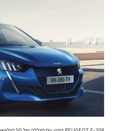
PEUGEOT E-208 מגיע עם סוללה של 50 קילוואט־שעה (קוט"ש) וטווח נסיעה של 285 ק"מ.