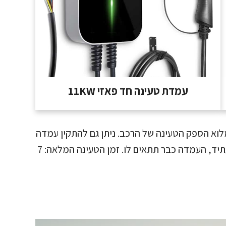
עמדת טעינה חד פאזי 11KW
קילוואט תנצל את מלוא הספק הטעינה של הרכב. ניתן גם להתקין עמדה
תלת פאזית חזקה יותר – כך שאם תחליפו רכב בעתיד, העמדה כבר תתאים לו. זמן הטעינה המלאה: 7