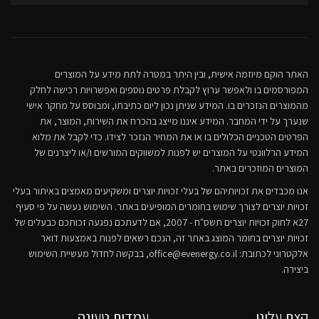
האתר הוקם מיוזמה אישית, ובין היתר במטרה לתת מידע על המוצרים
המפורסמים בו ולאפשר ערוץ לקבלת פרטים נוספים ואפשרויות רכישה לחלק
מהמוצרים הנזכרים בו. המידע שניתן נכון ליום כתיבתו, ומבוסס על מחקר אישי
שנערך על ידי המחבר. המידע איננו מייצג בהכרח את השירות, המוצר, את
הפרטים הטכניים הכלולים בו או את המחיר הנזכר לצידו. כדי לקבל את מלוא
המידע הרלוונטי על המוצרים יש לפנות למשווקים המורשים ו/או ליצרנים של
המוצרים המוזכרים באתר.
אנו מכבדים את זכויותיהם של בעלי זכויות יוצרים ומשקיעים מאמצים באיתור בעלי
זכויות יוצרים לצורך שימוש בחומרים המופיעים באתר. השימוש נעשה על פי סעיף
27א לחוק זכויות יוצרים תשס"ח - 2007, אם לדעתכם נפגעה זכותכם כבעלים של
זכויות יוצרים בחומר המוצג באתר זה, הנכם רשאים לפנות באמצעות דואר
אלקטרוני לכתובת:
office@evenergy.co.il
, בבקשה לחדול מעשיית השימוש
ביצירה.
קצת עלינו
עמדות טעינה