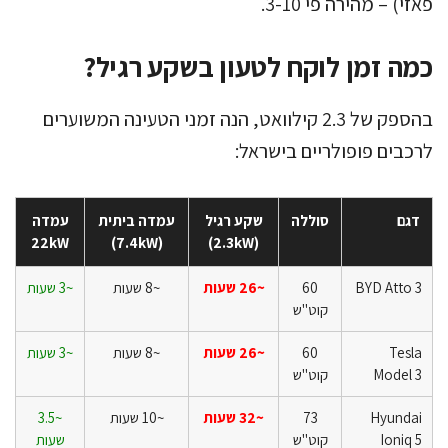
פאזי) – מהירה פי 3-10.
כמה זמן לוקח לטעון בשקע רגיל?
בהספק של 2.3 קילוואט, הנה זמני הטעינה המשוערים
לרכבים פופולריים בישראל:
דגם
סוללה
שקע רגיל
עמדה ביתית
עמדה
22kW
(7.4kW)
(2.3kW)
BYD Atto 3
60
~26 שעות
~8 שעות
~3 שעות
קוט"ש
Tesla
60
~26 שעות
~8 שעות
~3 שעות
Model 3
קוט"ש
Hyundai
73
~32 שעות
~10 שעות
~3.5
Ioniq 5
קוט"ש
שעות