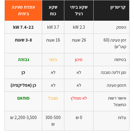
קריטריון
שקע ביתי
שקע
עמדת טעינה
רגיל
כוח
ביתית
הספק
2.3 kW
3.7 kW
7.4-22 kW
זמן טעינה (60
26 שעות
16 שעות
3-8 שעות
קוט"ש)
בטיחות
סיכון
בינוני
גבוהה
מגן זליגה מובנה
לא
לא
כן
תזמון טעינה
לא
לא
כן (אפליקציה)
אישור רשות
לא מומלץ
מוגבל
מותאם
החשמל
עלות
0 ₪
300-500
2,200-3,500 ₪
₪