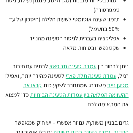
הגנות בטיחות מובנות (מגן זליגה, מנגנון נעילה, ניטור
טמפרטורה)
תזמון טעינה אוטומטי לשעות הלילה (חיסכון של עד
50% בחשמל)
אפליקציה בעברית לניטור הטעינה מהנייד
שקט נפשי ובטיחות מלאה
ניתן לבחור בין
עמדת טעינה חד פאזי
לבתים עם חיבור
רגיל,
עמדת טעינה תלת פאזי
לטעינה מהירה יותר, ואפילו
מטען נייד
משודרג שמתחבר לשקע כוח.
קראו את
ההשוואה המלאה בין עמדות הטעינה הביתיות
כדי למצוא
את המתאימה לכם.
גרים בבניין משותף? גם זה אפשרי – יש חוק שמאפשר
התקנת עמדת טעינה בבית משותף
גם בלי אישור ועד