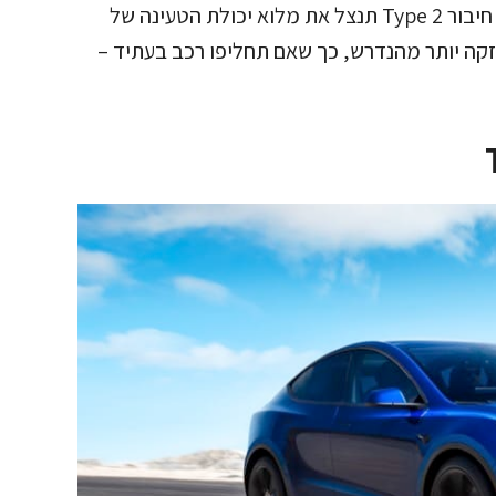
עמדת טעינה תלת פאזית בהספק 22 קילוואט עם חיבור Type 2 תנצל את מלוא יכולת הטעינה של
להתקין עמדה חזקה יותר מהנדרש, כך שאם תחליפו רכב בעתיד –