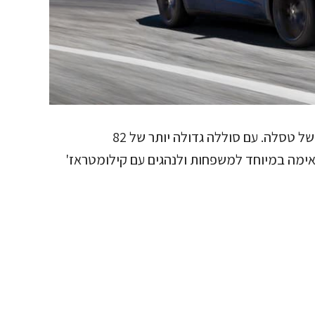
טסלה מודל Y היא רכב הפנאי החשמלי הפופולרי של טסלה. עם סוללה גדולה יותר של 82
סיעה של 435 ק"מ, היא מתאימה במיוחד למשפחות ולנהגים עם קילומטראז'