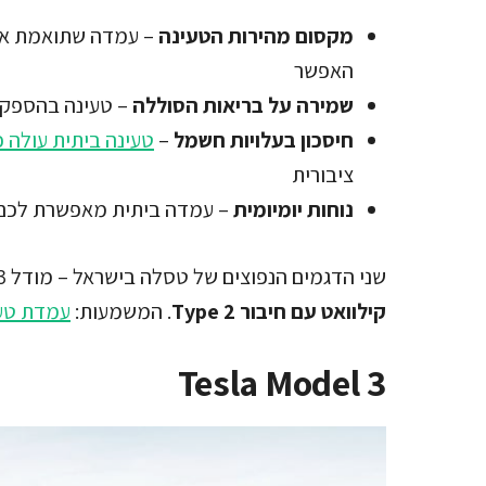
מקסום מהירות הטעינה
– עמדה שתואמת את 
האפשר
שמירה על בריאות הסוללה
– טעינה בהספק מ
חיסכון בעלויות חשמל
–
טעינה ביתית עולה כ-10 אגורות לקילו
ציבורית
נוחות יומיומית
– עמדה ביתית מאפשרת לכם ל
שני הדגמים הנפוצים של טסלה בישראל – מודל 3 ומודל Y – תומכים ב
קילוואט עם חיבור Type 2
. המשמעות:
עמדת טעי
Tesla Model 3