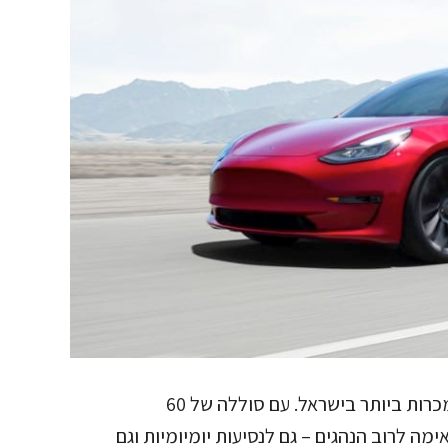
טסלה מודל 3 היא אחת המכוניות החשמליות הנמכרות ביותר בישראל. עם סוללה של 60
עה של 380 ק"מ, היא מתאימה לרוב הנהגים – גם לנסיעות יומיומיות וגם