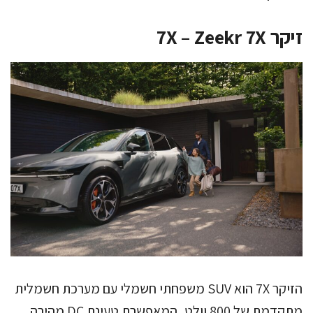
זיקר 7X – Zeekr 7X
הזיקר 7X הוא SUV משפחתי חשמלי עם מערכת חשמלית
מתקדמת של 800 וולט, המאפשרת טעינת DC מהירה