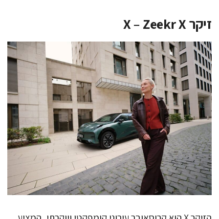
זיקר X – Zeekr X
הזיקר X הוא קרוסאובר עירוני קומפקטי ויוקרתי, המציע