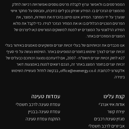
המפורסמים בו ולאפשר ערוץ לקבלת פרטים נוספים ואפשרויות רכישה לחלק
מהמוצרים הנזכרים בו. המידע שניתן נכון ליום כתיבתו, ומבוסס על מחקר אישי
שנערך על ידי המחבר. המידע איננו מייצג בהכרח את השירות, המוצר, את
הפרטים הטכניים הכלולים בו או את המחיר הנזכר לצידו. כדי לקבל את מלוא
המידע הרלוונטי על המוצרים יש לפנות למשווקים המורשים ו/או ליצרנים של
המוצרים המוזכרים באתר.
אנו מכבדים את זכויותיהם של בעלי זכויות יוצרים ומשקיעים מאמצים באיתור בעלי
זכויות יוצרים לצורך שימוש בחומרים המופיעים באתר. השימוש נעשה על פי סעיף
27א לחוק זכויות יוצרים תשס"ח - 2007, אם לדעתכם נפגעה זכותכם כבעלים של
זכויות יוצרים בחומר המוצג באתר זה, הנכם רשאים לפנות באמצעות דואר
אלקטרוני לכתובת:
office@evenergy.co.il
, בבקשה לחדול מעשיית השימוש
ביצירה.
קצת עלינו
עמדות טעינה
אודות איוי אנרג'י
עמדת טעינה לרכב חשמלי
יצירת קשר
עמדת טעינה בבניין
מגזין טעינת רכבים
התקנת עמדת טעינה
אביזרים לרכב חשמלי