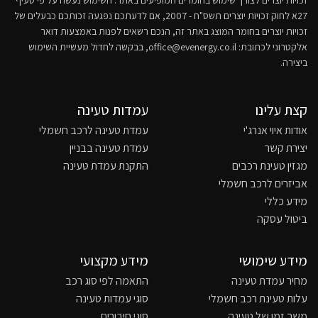
זכויות יוצרים לצורך שימוש בחומרים המופיעים באתר. השימוש נעשה על פי סעיף
27א לחוק זכויות יוצרים תשס"ח - 2007, אם לדעתכם נפגעה זכותכם כבעלים של
זכויות יוצרים בחומר המוצג באתר זה, הנכם רשאים לפנות באמצעות דואר
אלקטרוני לכתובת:
office@evenergy.co.il
, בבקשה לחדול מעשיית השימוש
ביצירה.
קצת עלינו
עמדות טעינה
אודות איוי אנרג'י
עמדת טעינה לרכב חשמלי
יצירת קשר
עמדת טעינה בבניין
מגזין טעינת רכבים
התקנת עמדת טעינה
אביזרים לרכב חשמלי
מידע כללי
ביטול עסקה
מידע שימושי
מידע מקצועי
מחיר עמדת טעינה
התאמה לפי סוג רכב
עלות טעינת רכב חשמלי
סוגי עמדות טעינה
משך זמן של טעינה
סוגי חיבורים