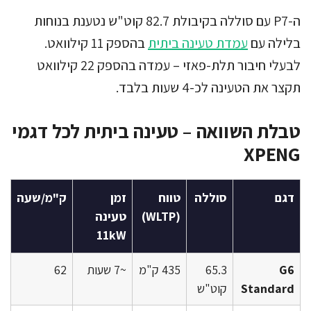
ה-P7 עם סוללה בקיבולת 82.7 קוט"ש נטענת בנוחות
בלילה עם
עמדת טעינה ביתית
בהספק 11 קילוואט.
לבעלי חיבור תלת-פאזי – עמדה בהספק 22 קילוואט
תקצר את הטעינה לכ-4 שעות בלבד.
טבלת השוואה – טעינה ביתית לכל דגמי
XPENG
דגם
סוללה
טווח
זמן
ק"מ/שעה
(WLTP)
טעינה
11kW
G6
65.3
435 ק"מ
~7 שעות
62
Standard
קוט"ש