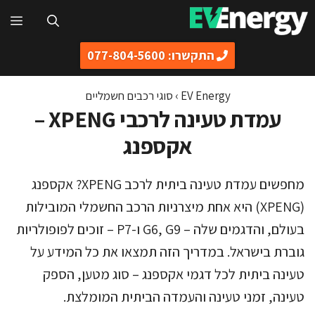
דלג
תפ
תוכן
התקשרו: 077-804-5600
EV Energy
›
סוגי רכבים חשמליים
עמדת טעינה לרכבי XPENG –
אקספנג
מחפשים עמדת טעינה ביתית לרכב XPENG? אקספנג
(XPENG) היא אחת מיצרניות הרכב החשמלי המובילות
בעולם, והדגמים שלה – G6, G9 ו-P7 – זוכים לפופולריות
גוברת בישראל. במדריך הזה תמצאו את כל המידע על
טעינה ביתית לכל דגמי אקספנג – סוג מטען, הספק
טעינה, זמני טעינה והעמדה הביתית המומלצת.