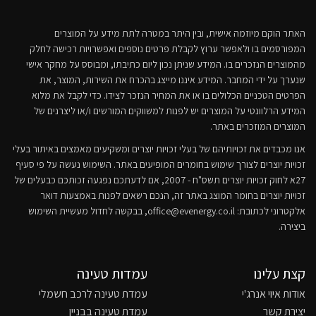
האתר הוקם מיוזמה אישית, ובין היתר במטרה לתת מידע על המוצרים
המפורסמים בו ולאפשר ערוץ לקבלת פרטים נוספים ואפשרויות רכישה לחלק
מהמוצרים הנזכרים בו. המידע שניתן נכון ליום כתיבתו, ומבוסס על מחקר אישי
שנערך על ידי המחבר. המידע איננו מייצג בהכרח את השירות, המוצר, את
הפרטים הטכניים הכלולים בו או את המחיר הנזכר לצידו. כדי לקבל את מלוא
המידע הרלוונטי על המוצרים יש לפנות למשווקים המורשים ו/או ליצרנים של
המוצרים המוזכרים באתר.
אנו מכבדים את זכויותיהם של בעלי זכויות יוצרים ומשקיעים מאמצים באיתור בעלי
זכויות יוצרים לצורך שימוש בחומרים המופיעים באתר. השימוש נעשה על פי סעיף
27א לחוק זכויות יוצרים תשס"ח - 2007, אם לדעתכם נפגעה זכותכם כבעלים של
זכויות יוצרים בחומר המוצג באתר זה, הנכם רשאים לפנות באמצעות דואר
אלקטרוני לכתובת:
office@evenergy.co.il
, בבקשה לחדול מעשיית השימוש
ביצירה.
קצת עלינו
עמדות טעינה
אודות איוי אנרג'י
עמדת טעינה לרכב חשמלי
יצירת קשר
עמדת טעינה בבניין