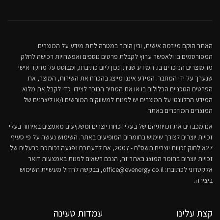
האתר הוקם מיוזמה אישית, ובין היתר במטרה לתת מידע על המוצרים
המפורסמים בו ולאפשר ערוץ לקבלת פרטים נוספים ואפשרויות רכישה לחלק
מהמוצרים הנזכרים בו. המידע שניתן נכון ליום כתיבתו, ומבוסס על מחקר אישי
שנערך על ידי המחבר. המידע איננו מייצג בהכרח את השירות, המוצר, את
הפרטים הטכניים הכלולים בו או את המחיר הנזכר לצידו. כדי לקבל את מלוא
המידע הרלוונטי על המוצרים יש לפנות למשווקים המורשים ו/או ליצרנים של
המוצרים המוזכרים באתר.
אנו מכבדים את זכויותיהם של בעלי זכויות יוצרים ומשקיעים מאמצים באיתור בעלי
זכויות יוצרים לצורך שימוש בחומרים המופיעים באתר. השימוש נעשה על פי סעיף
27א לחוק זכויות יוצרים תשס"ח - 2007, אם לדעתכם נפגעה זכותכם כבעלים של
זכויות יוצרים בחומר המוצג באתר זה, הנכם רשאים לפנות באמצעות דואר
אלקטרוני לכתובת:
office@evenergy.co.il
, בבקשה לחדול מעשיית השימוש
ביצירה.
קצת עלינו
עמדות טעינה