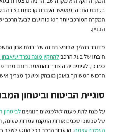
המקרה הקל הוא מקרה שבו החניה מוצמדת בטאב
בקרבת החניה ומאפשר העברת קו מתח בצורה בטוח
המקרה המורכב יותר הוא כזה שבו לבעל הרכב י
הבניין.
מדובר בהליך שדורש בחינה של יכולת ארון החש
חובתו של בעל הרכב
להתקין מונה נפרד שיאבחן
כמו כן, לעיתים יהיה צורך בהתאמת הזרם מחד פאז
הרכוש המשותף באופן מובהק ומשכך מצריך אישור 
סוגיית הביטוח וביטחון המבנה
על מנת לתת מענה לאלמנטים הנוגעים
לביטחון ה
של סכסוכי שכנים אודות התקנת עמדות טעינה, ר
העמדה עצמה
, הן עבור הרכב בכל הנוגע לשלב בו