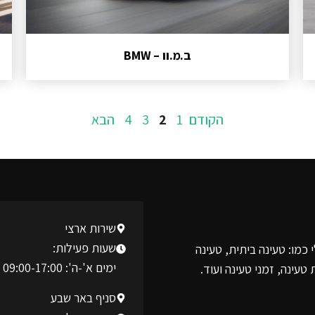
ב.מ.וו – BMW
עמוד
הקודם
1
2
3
4
הבא
שירות ארצי
שעות פעילות:
 כמו: טעינה ביתית, טעינה
ימים א'-ה': 09:00-17:00
עינה, זמני טעינה ועוד.
סניף באר שבע