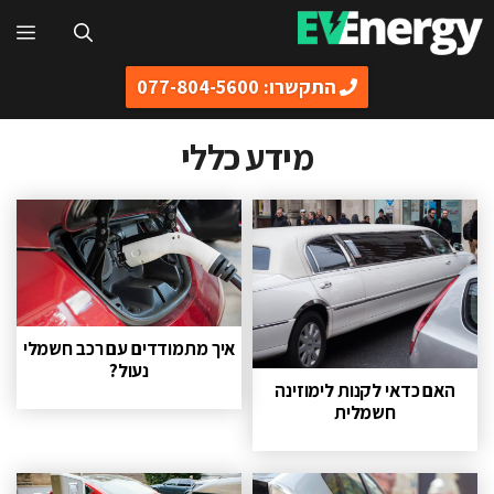
דלג
תפ
תוכן
התקשרו: 077-804-5600
מידע כללי
איך מתמודדים עם רכב חשמלי
נעול?
האם כדאי לקנות לימוזינה
חשמלית